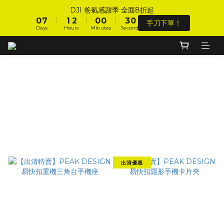
6
6
4
4
1
1
8
8
2
2
3
3
1
1
1
1
DJI 爸氣感謝季 全面8折起
DJI 爸氣感謝季 全面8折起
5
5
3
3
:
:
:
:
:
:
0
0
7
7
1
1
2
2
0
0
0
0
手刀下單！
手刀下單！
4
4
2
2
Days
Days
Hours
Hours
Minutes
Minutes
Seconds
Seconds
9
9
9
6
6
0
0
1
1
3
3
1
1
8
9
8
8
5
5
0
0
2
2
0
0
7
8
9
7
7
4
4
加入會員 享全站 $199 宅配免運費、刷卡6期0利率！
9
1
1
6
7
8
6
6
3
3
8
0
0
5
6
7
5
5
2
2
Peak Design║ECO 磁吸易快扣
9
7
4
5
6
4
4
1
1
登入會員 享會員限定折扣、限量贈品！
8
6
3
4
5
3
3
0
0
Filter
7
5
2
9
3
4
2
2
6
4
Sort by
1
8
2
3
1
1
DJI 爸氣感謝季 全面8折起
5
3
:
:
:
0
7
1
2
0
0
手刀下單！
48 Items per page
4
2
Days
Hours
Minutes
Seconds
6
0
1
3
1
5
0
2
0
4
出清優惠
1
3
0
2
1
0