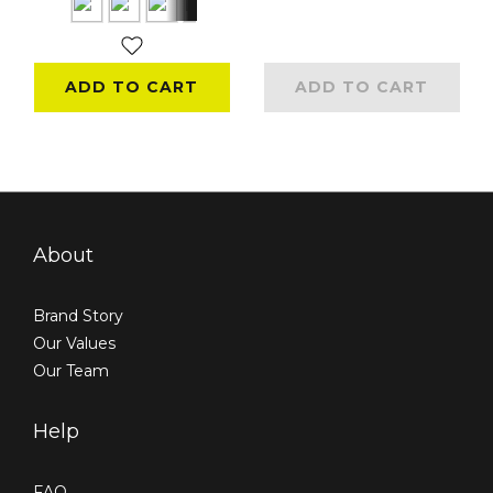
ADD TO CART
ADD TO CART
About
Brand Story
Our Values
Our Team
Help
FAQ