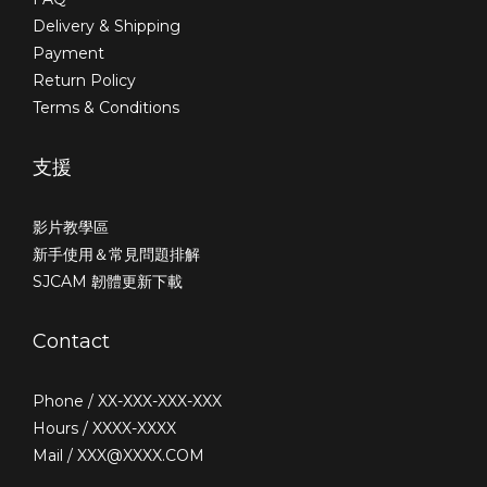
Delivery & Shipping
Payment
Return Policy
Terms & Conditions
支援
影片教學區
新手使用＆常見問題排解
SJCAM 韌體更新下載
Contact
Phone / XX-XXX-XXX-XXX
Hours / XXXX-XXXX
Mail / XXX@XXXX.COM