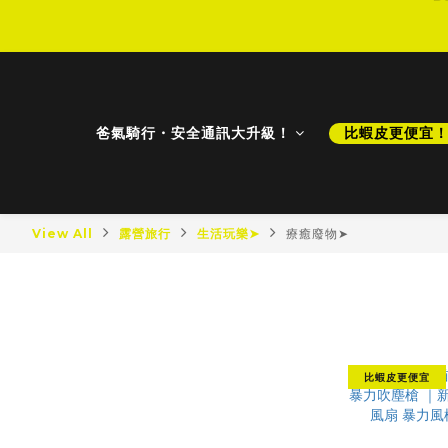
D
D
爸氣騎行・安全通訊大升級！
比蝦皮更便宜
View All
露營旅行
生活玩樂➤
療癒廢物➤
療癒廢物➤
最新商品
最新降價
比蝦皮更便宜
比蝦皮更便宜！