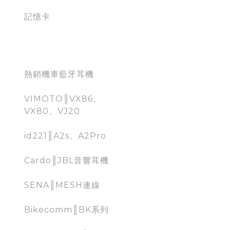
記憶卡
Moto Bluetooth
熱銷機車藍牙耳機
VIMOTO║VX86、
VX80、VJ20
id221║A2s、A2Pro
Cardo║JBL音響耳機
SENA║MESH連線
Bikecomm║BK系列