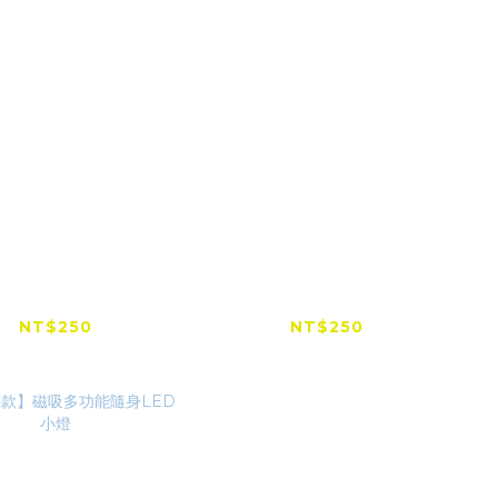
網低價首選】Gale
【全網低價首選】Gale
ce X 專用吸塵套件
Force s 迷你渦輪扇 專
用吸塵套件
NT$250
NT$250
NT$300