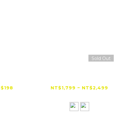
Sold Out
agiUSA 超
【限時折扣＋新版上
【爆
防暴辣椒噴霧
市】KAWASAKI 川崎
0ml
H2R 1:6模型 可點火 仿
$198
NT$1,799 ~ NT$2,499
真噴霧動態版
$220
NT$3,000