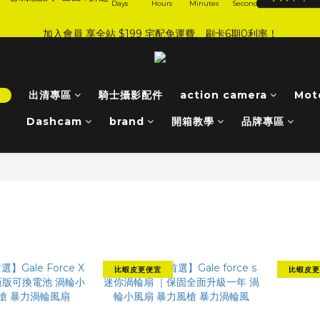
6
0
2
3
1
6
5
6
7
9
8
:
:
:
0
8
1
2
4
5
3
8
加入會員 享全站 $199 宅配免運費、刷卡6期0利率！
JI 爸氣感謝季 全面8折起
手刀下單！
5
1
2
0
5
4
5
6
8
9
7
Days
Hours
Minutes
Seconds
7
0
1
3
4
2
7
4
0
1
4
3
4
5
7
8
6
6
0
2
3
1
6
登入會員 享會員限定折扣、限量贈品！
3
0
3
2
3
4
6
7
5
5
1
2
0
5
2
2
1
9
2
3
5
6
4
9
4
0
1
4
1
1
:
:
:
0
8
1
2
4
5
3
8
JI 爸氣感謝季 全面8折起
手刀下單！
3
0
3
！
出清專區
騎士攝影配件
action camera
Mot
Days
Hours
Minutes
Seconds
0
0
7
0
1
3
4
2
7
2
2
6
0
2
3
1
6
Dashcam
brand
開箱教學
品牌專區
1
1
5
1
2
0
5
0
0
4
0
1
4
3
0
3
2
2
1
1
0
0
比蝦皮更便宜
比蝦皮更