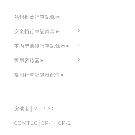
Dashcam
熱銷推薦行車記錄器
安全帽行車記錄器➤
車內型前後行車記錄器➤
警用密錄器➤
常用行車記錄器配件➤
CarPlay
突破者║M2PRO
COMTEC║CP-1、CP-2