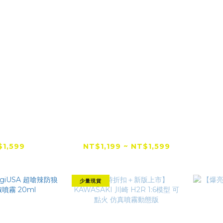
首選】Gale
【全網低價首選】Gale
【全
X 暴力吹塵槍 ｜
force s 迷你渦輪扇 ｜
For
電池 渦輪小風
保固全面升級一年 渦輪
$1,599
NT$1,199 ~ NT$1,599
槍 暴力渦輪風
小風扇 暴力風槍 暴力渦
$1,799
NT$1,799
扇
輪風
少量現貨