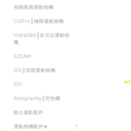
熱銷推薦運動相機
GoPro║極限運動相機
Insta360║全方位運動相
機
SJCAM
『現貨』M
DJI║高階運動相機
嗆辣防狼
2
NT
DJI
NT
Antigravity║空拍機
騎士攝影配件
運動相機配件➤