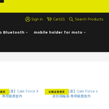
Sign in
Cart(0)
Search Products
o Bluetooth
mobile holder for moto
Sort by
48 Items per page
Filter
便宜
比蝦皮更便宜