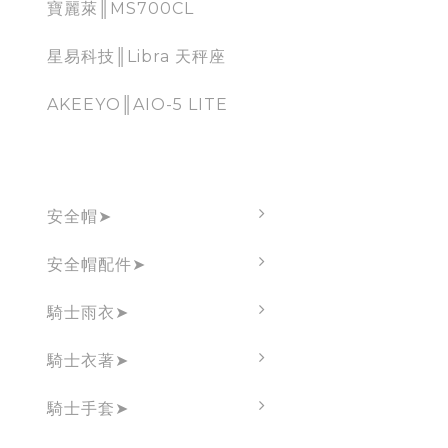
寶麗萊║MS700CL
星易科技║Libra 天秤座
AKEEYO║AIO-5 LITE
brand
安全帽➤
安全帽配件➤
騎士雨衣➤
騎士衣著➤
騎士手套➤