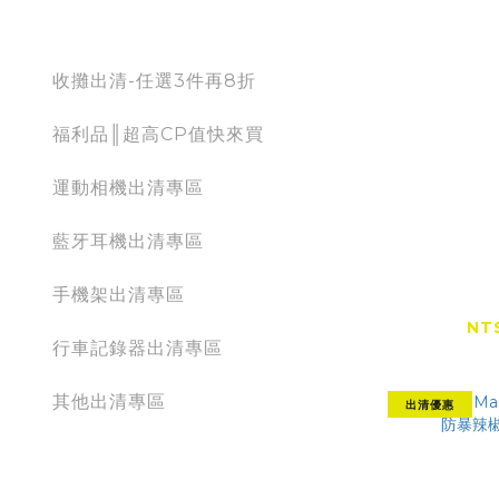
出清專區
收攤出清-任選3件再8折
福利品║超高CP值快來買
運動相機出清專區
藍牙耳機出清專區
【全網低價
手機架出清專區
Force 
新版可換
NT
行車記錄器出清專區
扇 暴力風
NT
其他出清專區
出清優惠
action camera