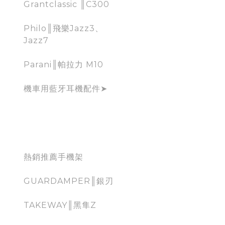
Grantclassic ║C300
Philo║飛樂Jazz3、
Jazz7
Parani║帕拉力 M10
機車用藍牙耳機配件➤
mobile holder for
moto
熱銷推薦手機架
GUARDAMPER║銀刃
TAKEWAY║黑隼Z