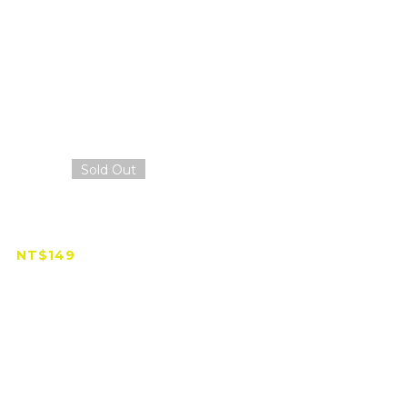
Sold Out
亮款】磁吸多功能
隨身LED小燈
NT$149