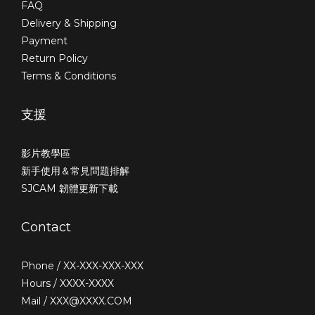
FAQ
Delivery & Shipping
Payment
Return Policy
Terms & Conditions
支援
影片教學區
新手使用＆常見問題排解
SJCAM 韌體更新下載
Contact
Phone / XX-XXX-XXX-XXX
Hours / XXXX-XXXX
Mail / XXX@XXXX.COM