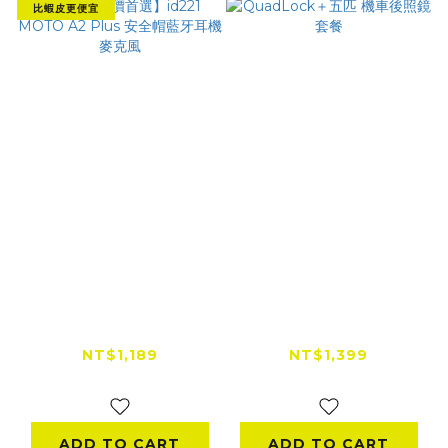
比蝦皮更便宜
【全網低價首選】
QuadLock＋五匹 機
id221 MOTO A2
車後照鏡套餐
Plus 安全帽藍牙耳機
NT$1,189
NT$1,399
麥克風
NT$1,399
NT$1,510
ADD TO CART
ADD TO CART