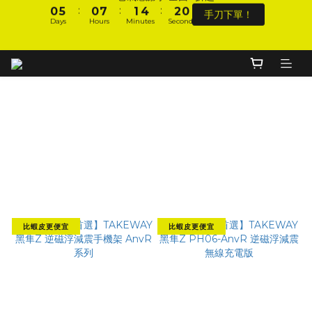
0
5
0
7
1
4
2
0
手刀下單！
Days
Hours
Minutes
Seconds
9
9
9
1
6
1
8
2
5
3
1
DJI 爸氣感謝季 全面8折起
4
6
0
3
1
8
8
9
8
:
:
:
0
5
0
7
1
4
2
0
3
5
2
0
手刀下單！
Days
Hours
Minutes
Seconds
7
7
8
9
7
4
6
0
3
1
2
4
1
加入會員 享全站 $199 宅配免運費、刷卡6期0利率！
6
6
7
8
6
3
5
2
0
1
3
0
5
5
6
9
7
5
2
4
1
0
2
4
9
4
5
8
6
4
1
3
0
1
登入會員 享會員限定折扣、限量贈品！
3
8
3
4
7
5
3
0
2
經典a＋b：藍芽耳機＋手機架
0
2
7
2
9
3
6
4
2
1
1
6
1
8
2
5
3
1
DJI 爸氣感謝季 全面8折起
0
Filter
:
:
:
0
5
0
7
1
4
2
0
手刀下單！
Days
Hours
Minutes
Seconds
Sort by
4
6
0
3
1
3
5
2
0
48 Items per page
2
4
1
1
3
0
0
2
比蝦皮更便宜
比蝦皮更便宜
1
0