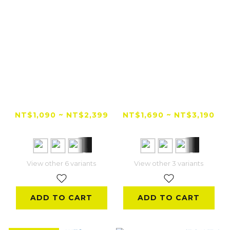
【全網低價首選】
【全網低價首選】
TAKEWAY 黑隼Z 逆
TAKEWAY 黑隼Z
磁浮減震手機架
PH06-AnvR 逆磁浮
NT$1,090 ~ NT$2,399
NT$1,690 ~ NT$3,190
AnvR系列
減震 無線充電版
NT$2,780
NT$3,290
View other 6 variants
View other 3 variants
ADD TO CART
ADD TO CART