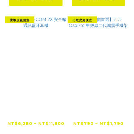
比蝦皮更便宜
比蝦皮更便宜
Cardo FREECOM
【全網低價首選】五匹
2X 安全帽通訊藍牙耳
OsoPro 甲殼蟲二代
機
減震手機架
NT$6,280 ~ NT$11,800
NT$790 ~ NT$1,790
NT$1,999