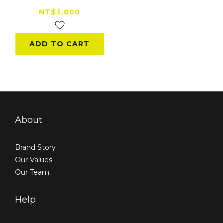
NT$3,800
ADD TO CART
About
Brand Story
Our Values
Our Team
Help